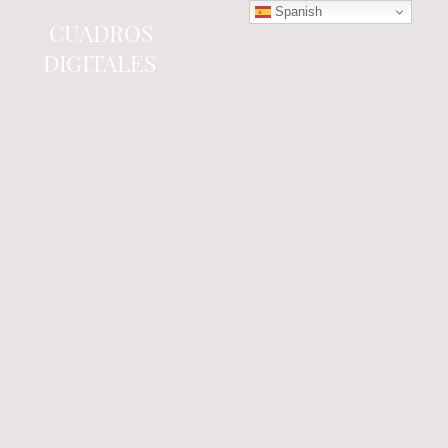
Spanish
CUADROS
DIGITALES
Tienda online
especializada en electrónica
del automóvil.
Componentes
electrónicos y cuadros de
instrumentos.