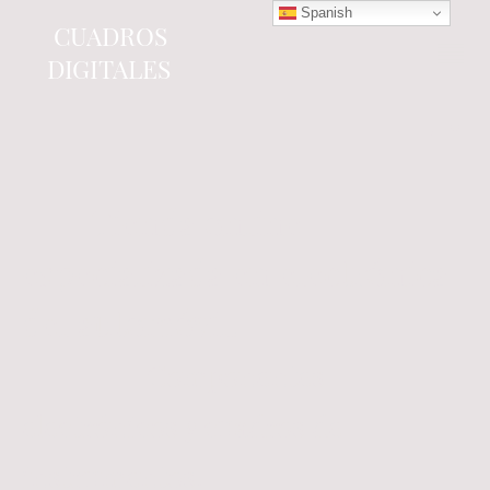
Spanish
CUADROS
DIGITALES
Tienda online
especializada en electrónica
del automóvil.
Componentes
electrónicos y cuadros de
instrumentos.