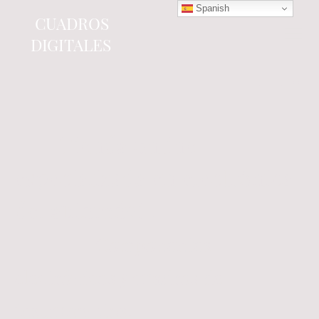
Spanish
CUADROS
DIGITALES
Tienda online
especializada en electrónica
del automóvil.
Componentes
electrónicos y cuadros de
instrumentos.