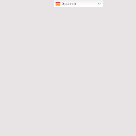
Spanish
ÓN
les....