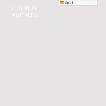
Spanish
CUADROS
DIGITALES
Tienda online
especializada en electrónica
del automóvil.
Componentes
electrónicos y cuadros de
instrumentos.