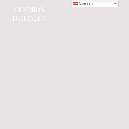
Spanish
CUADROS
DIGITALES
Tienda online
especializada en electrónica
del automóvil.
Componentes
electrónicos y cuadros de
instrumentos.