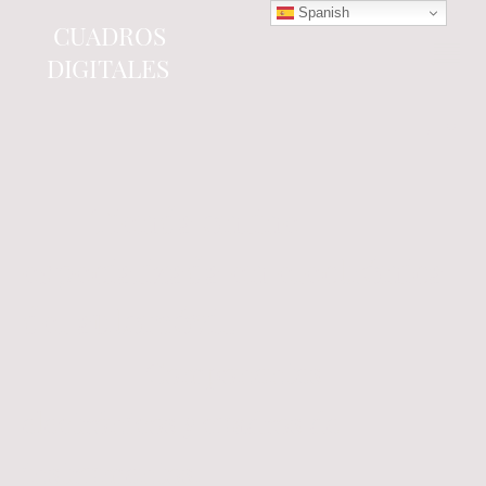
Spanish
CUADROS
DIGITALES
Tienda online
especializada en electrónica
del automóvil.
Componentes
electrónicos y cuadros de
instrumentos.