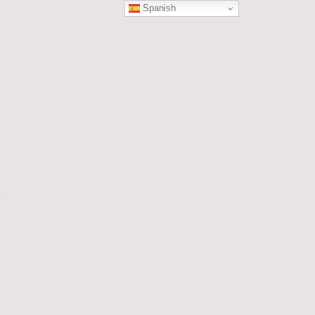
Spanish
ÓN
les....