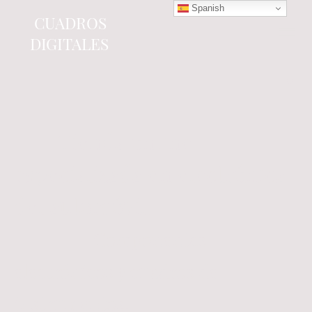
Spanish
CUADROS
DIGITALES
Tienda online
especializada en electrónica
del automóvil.
Componentes
electrónicos y cuadros de
instrumentos.