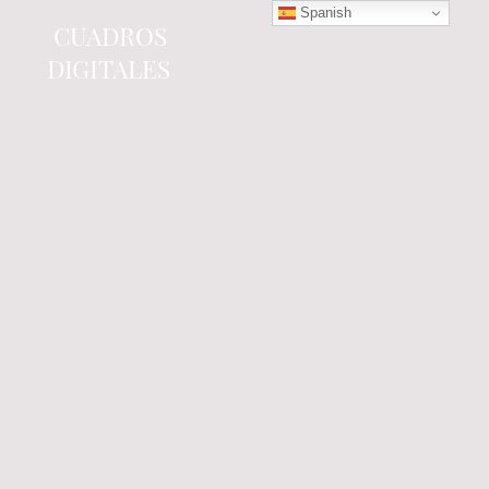
Spanish
CUADROS
DIGITALES
Tienda online
especializada en electrónica
del automóvil.
Componentes
electrónicos y cuadros de
instrumentos.