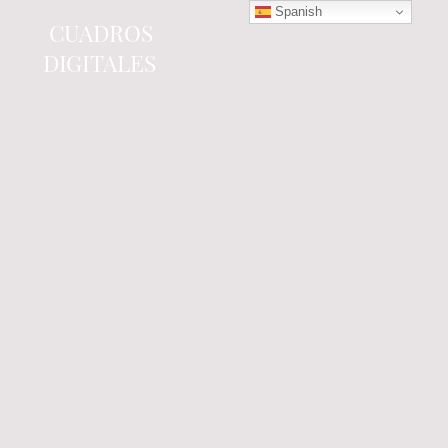
Spanish
CUADROS
DIGITALES
Tienda online
especializada en electrónica
del automóvil.
Componentes
electrónicos y cuadros de
instrumentos.