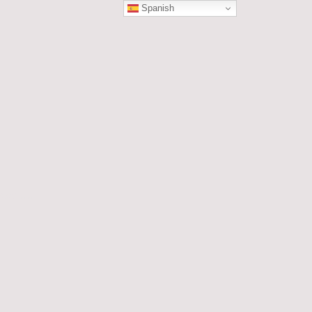
Spanish
ÓN
les....