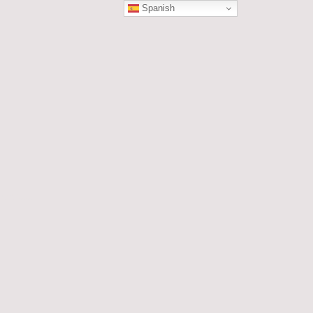
Spanish
ÓN
les....