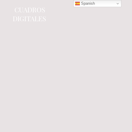
Spanish
CUADROS
DIGITALES
Tienda online
especializada en electrónica
del automóvil.
Componentes
electrónicos y cuadros de
instrumentos.