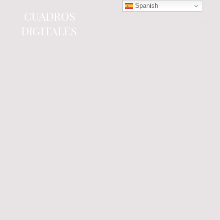
Spanish
CUADROS
DIGITALES
Tienda online
especializada en electrónica
del automóvil.
Componentes
electrónicos y cuadros de
instrumentos.