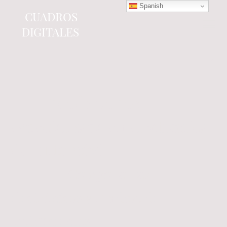
Spanish
CUADROS
DIGITALES
Tienda online
especializada en electrónica
del automóvil.
Componentes
electrónicos y cuadros de
instrumentos.