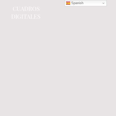
Spanish
CUADROS
DIGITALES
Tienda online
especializada en electrónica
del automóvil.
Componentes
electrónicos y cuadros de
instrumentos.