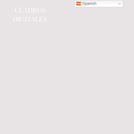
Spanish
CUADROS
DIGITALES
Tienda online
especializada en electrónica
del automóvil.
Componentes
electrónicos y cuadros de
instrumentos.