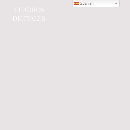
Spanish
CUADROS
DIGITALES
Tienda online
especializada en electrónica
del automóvil.
Componentes
electrónicos y cuadros de
instrumentos.