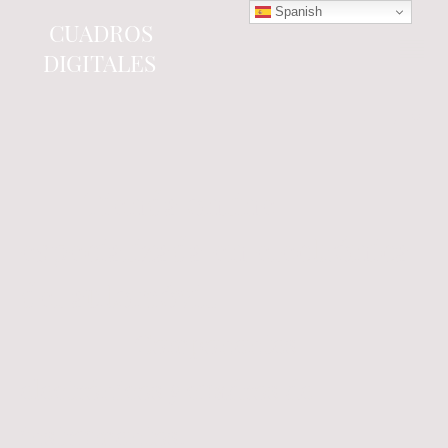
Spanish
CUADROS
DIGITALES
Tienda online
especializada en electrónica
del automóvil.
Componentes
electrónicos y cuadros de
instrumentos.