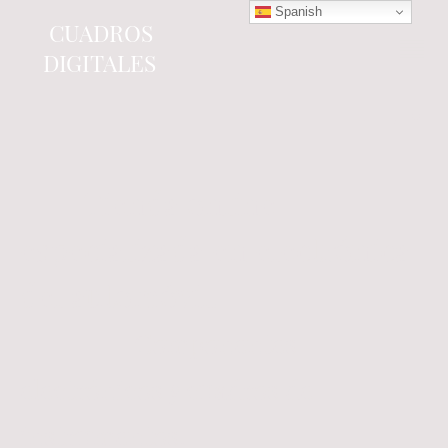
Spanish
CUADROS
DIGITALES
Tienda online
especializada en electrónica
del automóvil.
Componentes
electrónicos y cuadros de
instrumentos.