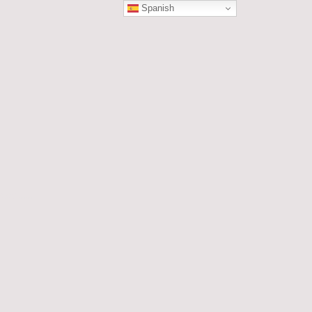
Spanish
ÓN
les....