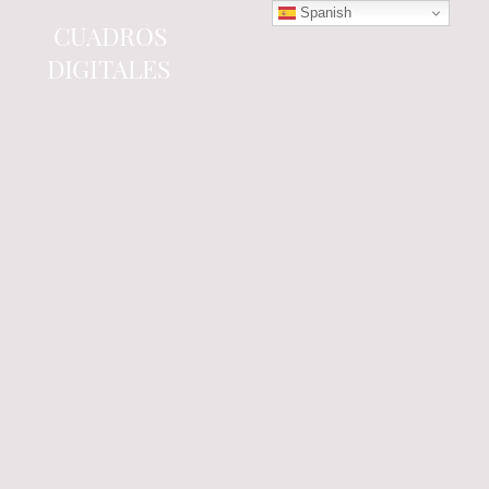
Spanish
CUADROS
DIGITALES
Tienda online
especializada en electrónica
del automóvil.
Componentes
electrónicos y cuadros de
instrumentos.