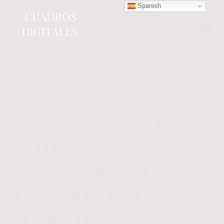
Spanish
CUADROS
DIGITALES
Tienda online
especializada en electrónica
del automóvil.
Componentes
electrónicos y cuadros de
instrumentos.