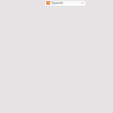
Spanish
ÓN
les....