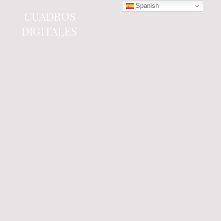
Spanish
CUADROS
DIGITALES
Tienda online
especializada en electrónica
del automóvil.
Componentes
electrónicos y cuadros de
instrumentos.