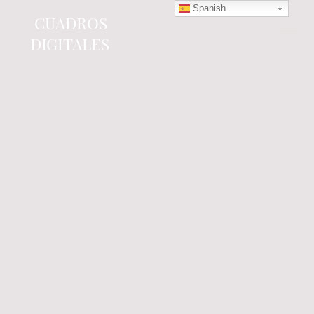
Spanish
CUADROS
DIGITALES
Tienda online
especializada en electrónica
del automóvil.
Componentes
electrónicos y cuadros de
instrumentos.