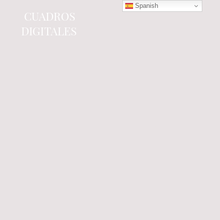
Spanish
CUADROS
DIGITALES
Tienda online
especializada en electrónica
del automóvil.
Componentes
electrónicos y cuadros de
instrumentos.