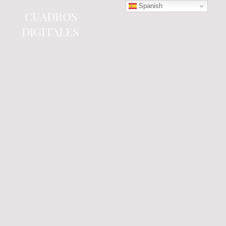
Spanish
CUADROS
DIGITALES
Tienda online
especializada en electrónica
del automóvil.
Componentes
electrónicos y cuadros de
instrumentos.