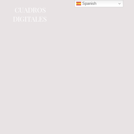
Spanish
CUADROS
DIGITALES
Tienda online
especializada en electrónica
del automóvil.
Componentes
electrónicos y cuadros de
instrumentos.