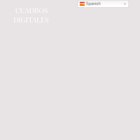
Spanish
CUADROS
DIGITALES
Tienda online
especializada en electrónica
del automóvil.
Componentes
electrónicos y cuadros de
instrumentos.