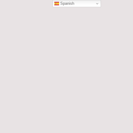
Spanish
ÓN
les....