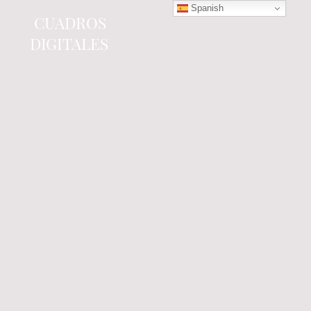
Spanish
CUADROS
DIGITALES
Tienda online
especializada en electrónica
del automóvil.
Componentes
electrónicos y cuadros de
instrumentos.