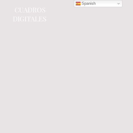
Spanish
CUADROS
DIGITALES
Tienda online
especializada en electrónica
del automóvil.
Componentes
electrónicos y cuadros de
instrumentos.