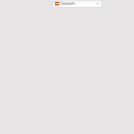
Spanish
ÓN
les....