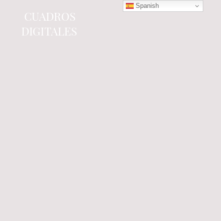
Spanish
CUADROS
DIGITALES
Tienda online
especializada en electrónica
del automóvil.
Componentes
electrónicos y cuadros de
instrumentos.