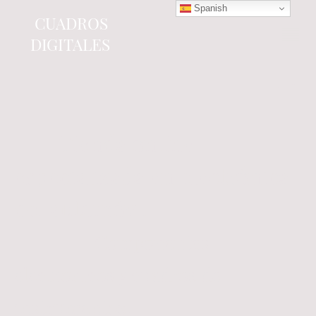
Spanish
CUADROS
DIGITALES
Tienda online
especializada en electrónica
del automóvil.
Componentes
electrónicos y cuadros de
instrumentos.