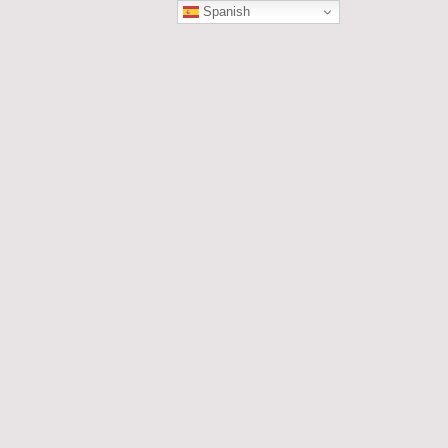
Spanish
ÓN
les....