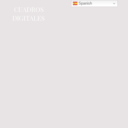
Spanish
CUADROS
DIGITALES
Tienda online
especializada en electrónica
del automóvil.
Componentes
electrónicos y cuadros de
instrumentos.