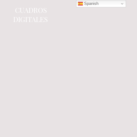
Spanish
CUADROS
DIGITALES
Tienda online
especializada en electrónica
del automóvil.
Componentes
electrónicos y cuadros de
instrumentos.