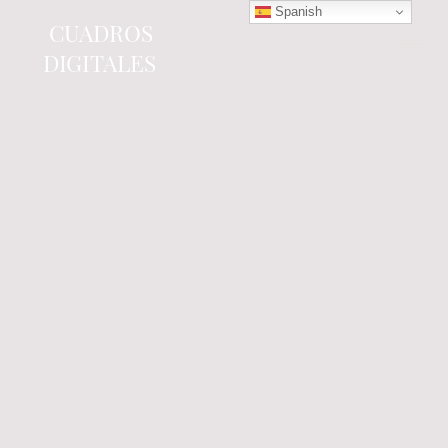
Spanish
CUADROS
DIGITALES
Tienda online
especializada en electrónica
del automóvil.
Componentes
electrónicos y cuadros de
instrumentos.