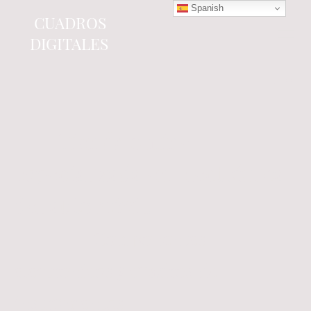
Spanish
CUADROS
DIGITALES
Tienda online
especializada en electrónica
del automóvil.
Componentes
electrónicos y cuadros de
instrumentos.