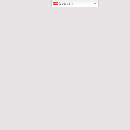
Spanish
ÓN
les....