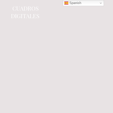
Spanish
CUADROS
DIGITALES
Tienda online
especializada en electrónica
del automóvil.
Componentes
electrónicos y cuadros de
instrumentos.