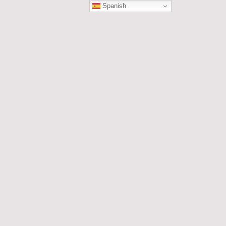
Spanish
ÓN
les....