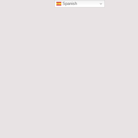
Spanish
ÓN
les....