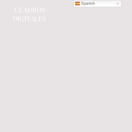
Spanish
CUADROS
DIGITALES
Tienda online
especializada en electrónica
del automóvil.
Componentes
electrónicos y cuadros de
instrumentos.