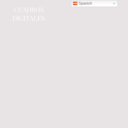
Spanish
CUADROS
DIGITALES
Tienda online
especializada en electrónica
del automóvil.
Componentes
electrónicos y cuadros de
instrumentos.