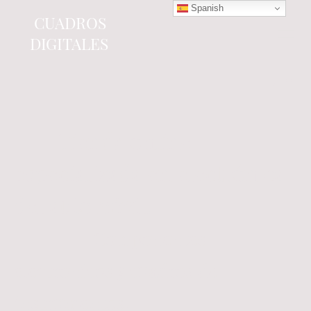
Spanish
CUADROS
DIGITALES
Tienda online
especializada en electrónica
del automóvil.
Componentes
electrónicos y cuadros de
instrumentos.