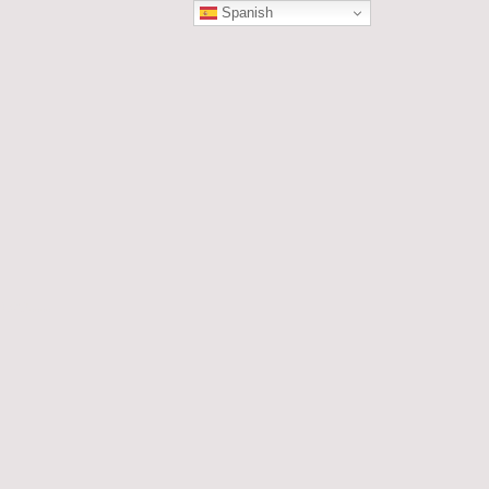
Spanish
ÓN
les....